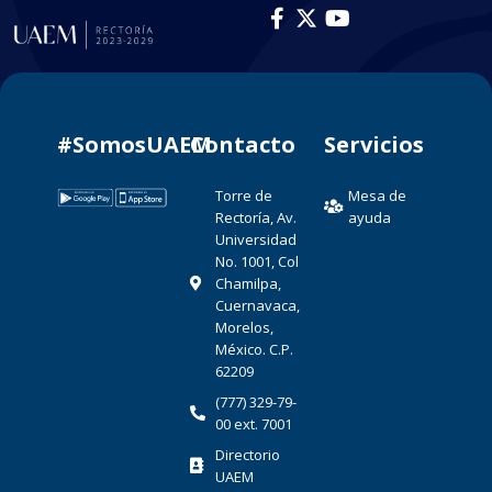
#SomosUAEM
Contacto​
Servicios
Torre de
Mesa de
Rectoría, Av.
ayuda
Universidad
No. 1001, Col
Chamilpa,
Cuernavaca,
Morelos,
México. C.P.
62209
(777) 329-79-
00 ext. 7001
Directorio
UAEM