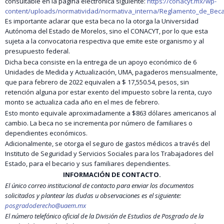
consultable en la página electrónica siguiente:
https://conacyt.mx/wp-
content/uploads/normatividad/normativa_interna/Reglamento_de_Beca
Es importante aclarar que esta beca no la otorga la Universidad
Autónoma del Estado de Morelos, sino el CONACYT, por lo que esta
sujeta a la convocatoria respectiva que emite este organismo y al
presupuesto federal.
Dicha beca consiste en la entrega de un apoyo económico de 6
Unidades de Medida y Actualización, UMA, pagaderos mensualmente,
que para febrero de 2022 equivalen a $ 17,550.54, pesos, sin
retención alguna por estar exento del impuesto sobre la renta, cuyo
monto se actualiza cada año en el mes de febrero.
Esto monto equivale aproximadamente a $863 dólares americanos al
cambio. La beca no se incrementa por número de familiares o
dependientes económicos.
Adicionalmente, se otorga el seguro de gastos médicos a través del
Instituto de Seguridad y Servicios Sociales para los Trabajadores del
Estado, para el becario y sus familiares dependientes.
INFORMACIÓN DE CONTACTO.
El único correo institucional de contacto para enviar los documentos
solicitados y plantear las dudas u observaciones es el siguiente:
posgradoderecho@uaem.mx
El número telefónico oficial de la División de Estudios de Posgrado de la