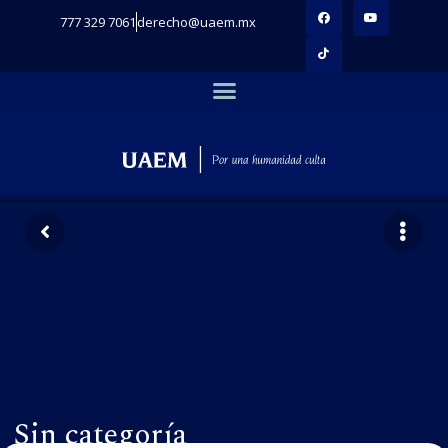
777 329 7061
derecho@uaem.mx
Sin categoría