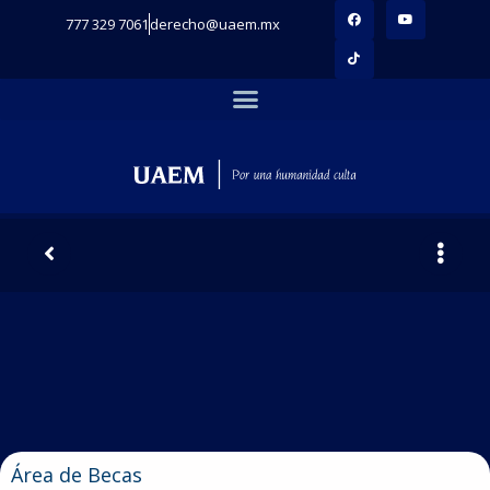
777 329 7061
derecho@uaem.mx
Área de Becas