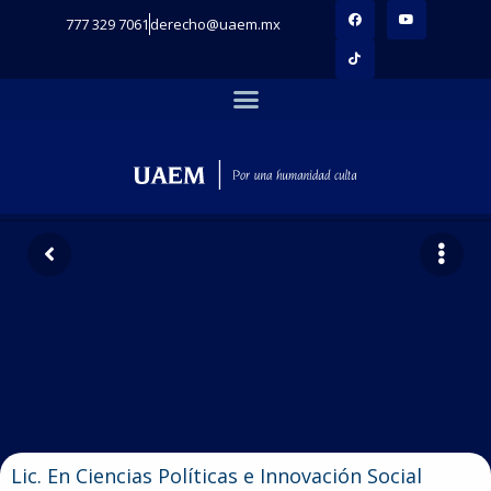
777 329 7061
derecho@uaem.mx
Lic. En Ciencias Políticas e Innovación Social