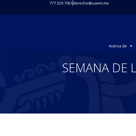
777 329 7061
derecho@uaem.mx
Acerca de
SEMANA DE L