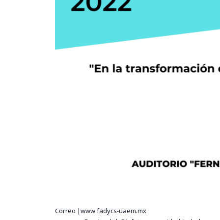
Correo |www.fadycs-uaem.mx