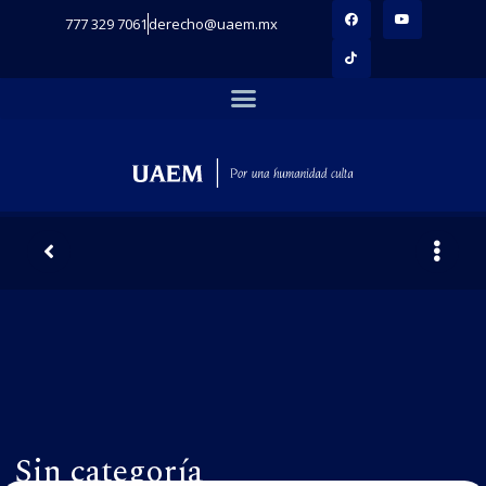
777 329 7061
derecho@uaem.mx
Sin categoría