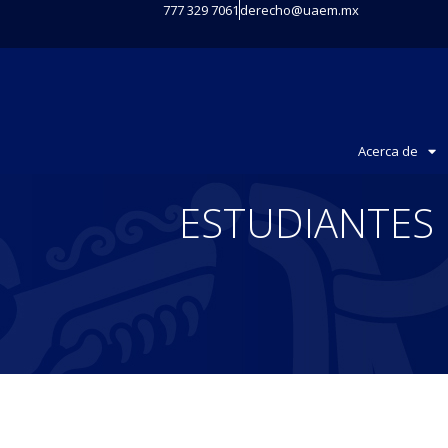
777 329 7061
derecho@uaem.mx
Acerca de
ESTUDIANTES 