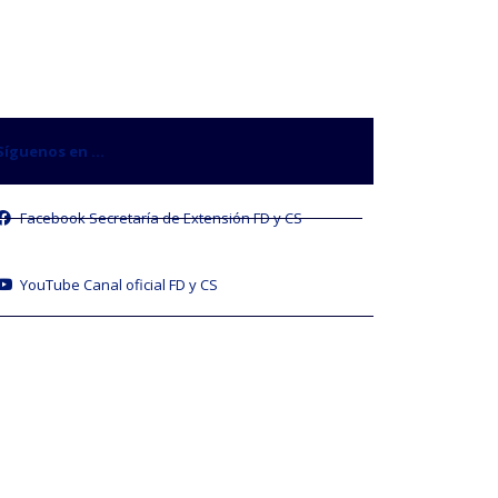
Síguenos en …
Facebook Secretaría de Extensión FD y CS
YouTube Canal oficial FD y CS