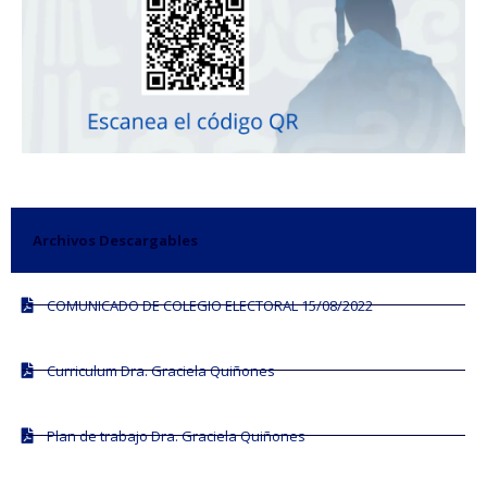
Archivos Descargables
COMUNICADO DE COLEGIO ELECTORAL 15/08/2022
Curriculum Dra. Graciela Quiñones
Plan de trabajo Dra. Graciela Quiñones