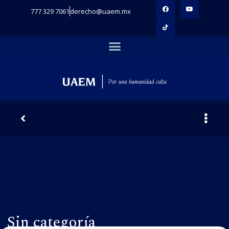
777 329 7061
derecho@uaem.mx
Sin categoría