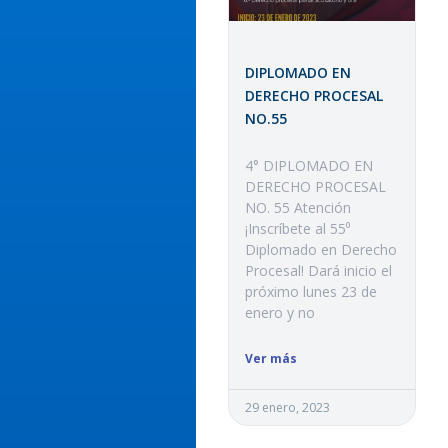
DIPLOMADO EN
DERECHO PROCESAL
NO.55
4° DIPLOMADO EN
DERECHO PROCESAL
NO. 55 Atención
¡Inscríbete al 55⁰
Diplomado en Derecho
Procesal! Dará inicio el
próximo lunes 23 de
enero y no
Ver más
29 enero, 2023