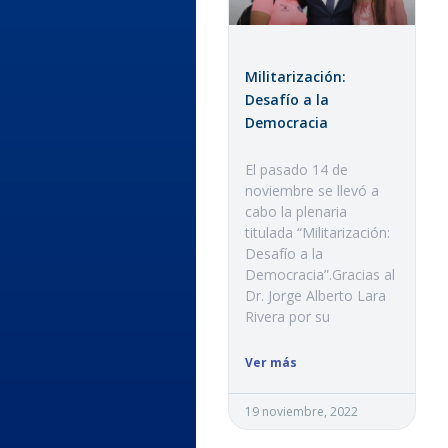
Militarización:
Desafío a la
Democracia
El pasado 14 de
noviembre se llevó a
cabo la plenaria
titulada “Militarización:
Desafío a la
Democracia”.Gracias al
Dr. Jorge Alberto Lara
Rivera por su
Ver más
19 noviembre, 2022