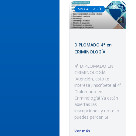
SIN CATEGORÍA
DIPLOMADO 4° en
CRIMINOLOGÍA
4° DIPLOMADO EN
CRIMINOLOGÍA
Atención, esto te
interesa ¡Inscríbete al 4⁰
Diplomado en
Criminología! Ya están
abiertas las
inscripciones y no te lo
puedes perder. Si
Ver más