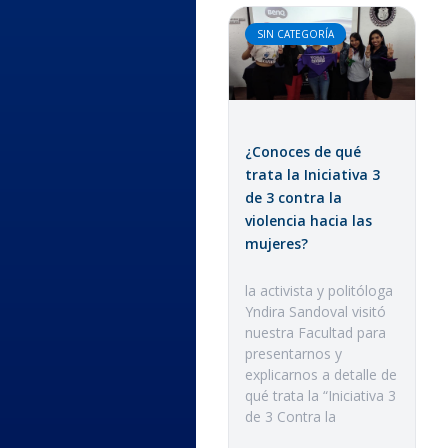
SIN CATEGORÍA
¿Conoces de qué
trata la Iniciativa 3
de 3 contra la
violencia hacia las
mujeres?
la activista y politóloga
Yndira Sandoval visitó
nuestra Facultad para
presentarnos y
explicarnos a detalle de
qué trata la “Iniciativa 3
de 3 Contra la