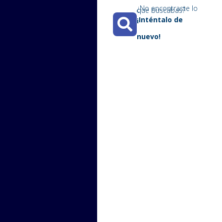
¿No encontraste lo
que buscabas?​
¡Inténtalo de
nuevo!​