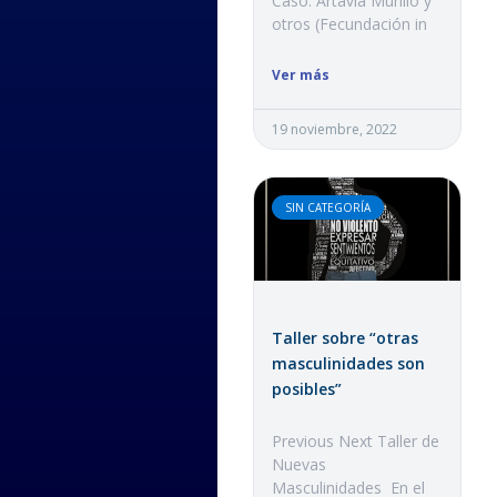
Caso: Artavia Murillo y
otros (Fecundación in
Ver más
19 noviembre, 2022
SIN CATEGORÍA
Taller sobre “otras
masculinidades son
posibles”
Previous Next Taller de
Nuevas
Masculinidades En el