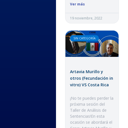
Ver más
19 noviembre, 2022
SIN CATEGORÍA
Artavia Murillo y
otros (Fecundación in
vitro) VS Costa Rica
¡No te puedes perder la
próxima sesión del
Taller de Análisis de
Sentencias!En esta
ocasión se abordará el