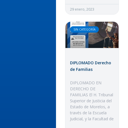
29 enero, 2023
SIN CATEGORÍA
DIPLOMADO Derecho
de Familias
DIPLOMADO EN
DERECHO DE
FAMILIAS El H. Tribunal
Superior de Justicia del
Estado de Morelos, a
través de la Escuela
Judicial, y la Facultad de