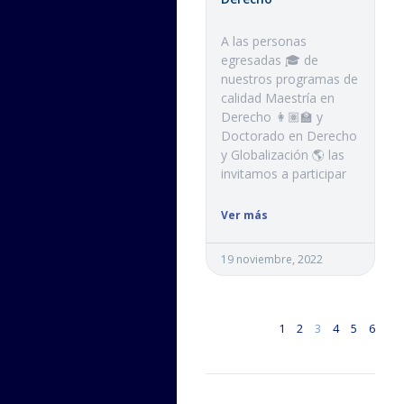
A las personas
egresadas 🎓 de
nuestros programas de
calidad Maestría en
Derecho 👩🏽‍🏫 y
Doctorado en Derecho
y Globalización 🌎 las
invitamos a participar
Ver más
19 noviembre, 2022
1
2
3
4
5
6