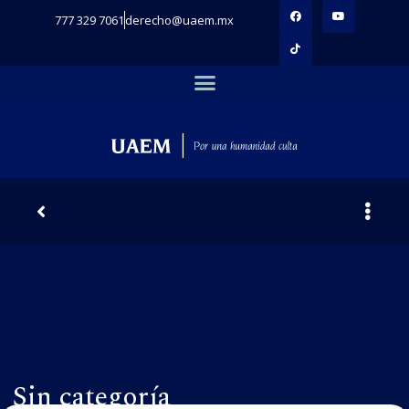
777 329 7061
derecho@uaem.mx
Sin categoría