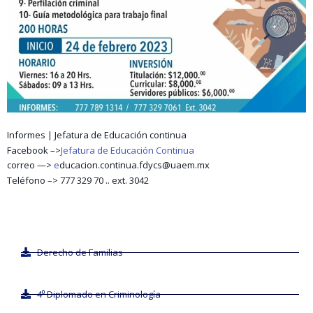
Informes | Jefatura de Educación continua
Facebook –>
Jefatura de Educación Continua
correo —>
e
ducacion.continua.fdycs@uaem.mx
Teléfono –> 777 329 70 .. ext. 3042
Derecho de Familias
4⁰ Diplomado en Criminología