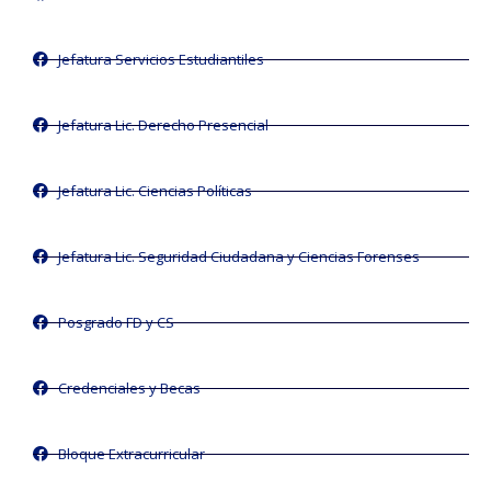
Jefatura Servicios Estudiantiles
Jefatura Lic. Derecho Presencial
Jefatura Lic. Ciencias Políticas
Jefatura Lic. Seguridad Ciudadana y Ciencias Forenses
Posgrado FD y CS
Credenciales y Becas
Bloque Extracurricular