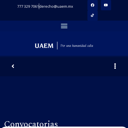
777 329 7061
derecho@uaem.mx
Convocatorias