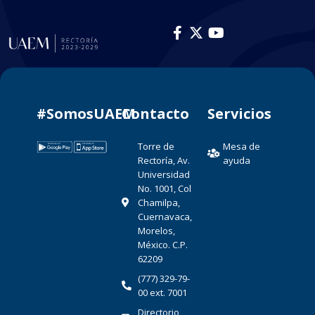
#SomosUAEM
Contacto​
Servicios
Torre de
Mesa de
Rectoría, Av.
ayuda
Universidad
No. 1001, Col
Chamilpa,
Cuernavaca,
Morelos,
México. C.P.
62209
(777) 329-79-
00 ext. 7001
Directorio