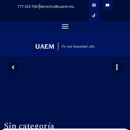
777 329 7061
derecho@uaem.mx
Sin categoría