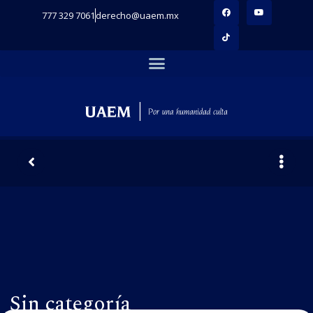
777 329 7061
derecho@uaem.mx
Sin categoría