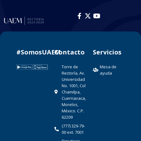
#SomosUAEM
Contacto​
Servicios
Torre de
Mesa de
Rectoría, Av.
ayuda
Universidad
No. 1001, Col
Chamilpa,
Cuernavaca,
Morelos,
México. C.P.
62209
(777) 329-79-
00 ext. 7001
Directorio