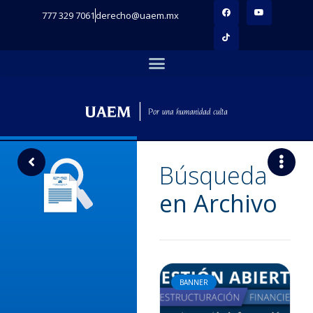
777 329 7061
derecho@uaem.mx
Búsqueda
en Archivo
BANNER