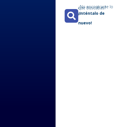
¿No encontraste lo
que buscabas?​
¡Inténtalo de
nuevo!​